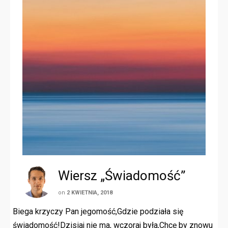
Wiersz „Świadomość”
on
2 KWIETNIA, 2018
Biega krzyczy Pan jegomość,Gdzie podziała się
świadomość!Dzisiaj nie ma, wczoraj była,Chcę by znowu