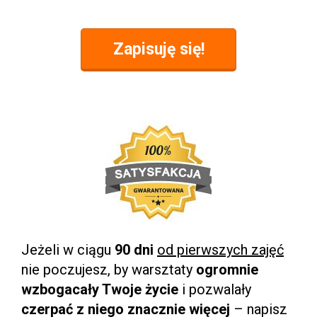
Zapisuję się!
Jeżeli w ciągu
90 dni
od pierwszych zajęć
nie poczujesz, by warsztaty
ogromnie
wzbogacały Twoje życie
i pozwalały
czerpać z niego znacznie więcej
– napisz