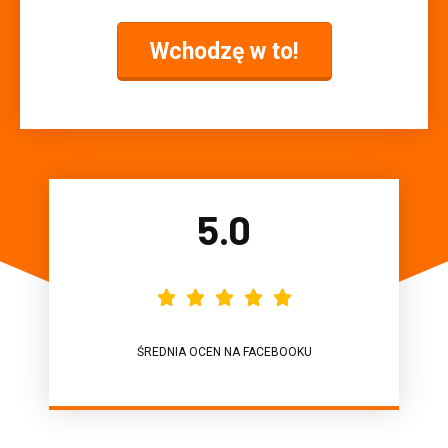
Wchodzę w to!
5.0





ŚREDNIA OCEN NA FACEBOOKU