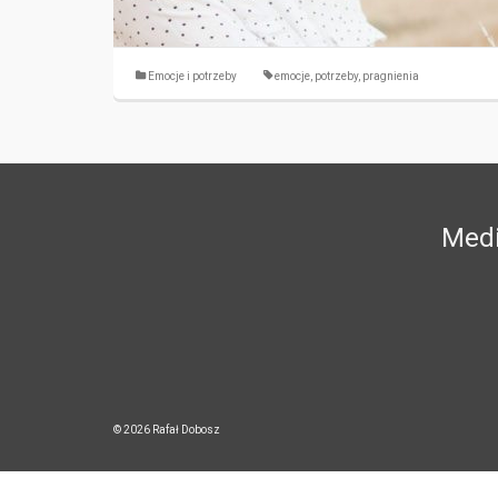
Emocje i potrzeby
emocje
,
potrzeby
,
pragnienia
Medi
© 2026 Rafał Dobosz