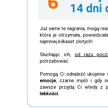
Już same te nagrania, mogą rea
która je otrzymała, powiedzia
najmniej kilkaset złotych!
Słuchając ich,
od razu pocz
potrzebować.
Pomogą Ci odnaleźć ukojenie 
emocje
, czarne myśli i gdy n
zawsze przyjdą Ci wtedy z
lekkości
.