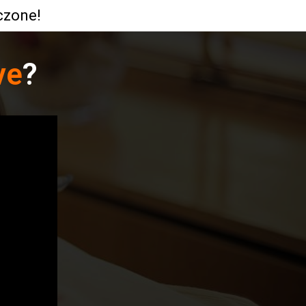
czone!
ve
?